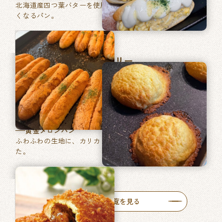
北海道産四つ葉バターを使用した、あきのこない毎日食べた
くなるパン。
マツヤブレッドファクトリー
巽東店
牛肉ゴロッとカレーパン
牛肉がゴロッと入った特製カレーをたっぷりと使った自慢の
一品です。
黄金メロンパン
ふわふわの生地に、カリカリ食感のメロン皮を包みあげまし
た。
人気商品一覧を見る