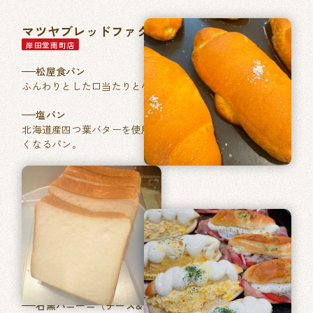
マツヤブレッドファクトリー
岸田堂南町店
松屋食パン
ふんわりとした口当たりと小麦本来の香りが特徴。
塩パン
北海道産四つ葉バターを使用した、あきのこない毎日食べた
くなるパン。
石窯パン工房ベルフラン
長吉長原店
特製ふくやの明太フランス
フランスパンに「ふくや」ブランドの明太バターを塗り焼き
あげました。
石窯パニーニ（チーズ&たまご／ベーコントマト）