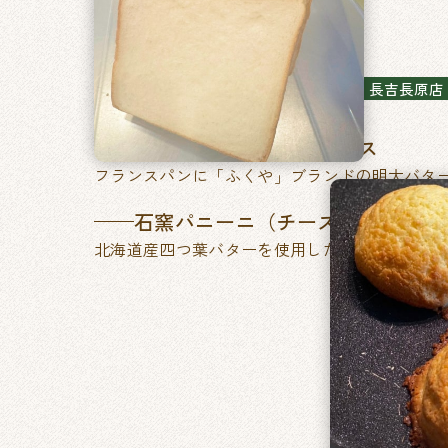
石窯パン工房ベルフラン
長吉長原店
特製ふくやの明太フランス
フランスパンに「ふくや」ブランドの明太バタ
石窯パニーニ（チーズ&たまご／
北海道産四つ葉バターを使用した、あきのこな