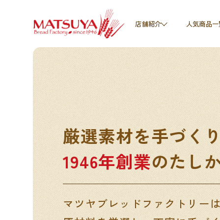
人気商品一
店舗紹介
厳選素材を手づく
1946年創業
のたし
マツヤブレッドファクトリー