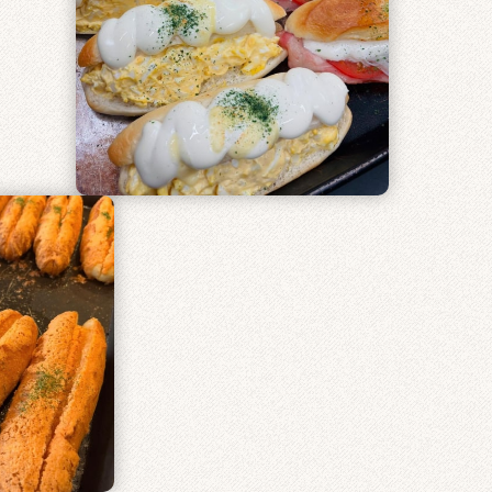
リー
巽東店