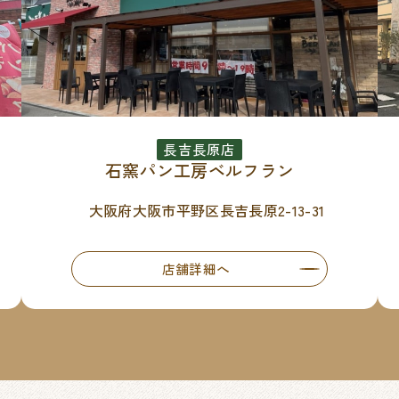
長吉長原店
石窯パン工房ベルフラン
大阪府大阪市平野区長吉長原2-13-31
店舗詳細へ