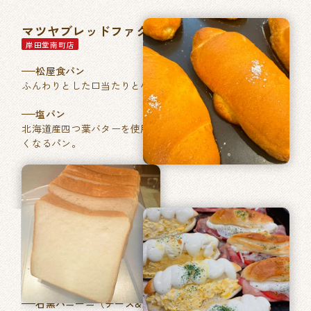
マツヤブレッドファクトリー
岸田堂南町店
松屋食パン
ふんわりとした口当たりと小麦本来の香りが特徴。
塩パン
北海道産四つ葉バターを使用した、あきのこない毎日食べた
くなるパン。
石窯パン工房ベルフラン
長吉長原店
特製ふくやの明太フランス
フランスパンに「ふくや」ブランドの明太バターを塗り焼き
あげました。
石窯パニーニ（チーズ&たまご／ベーコントマト）