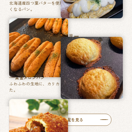
北海道産四つ葉バターを使用した、あきのこない毎日食べた
くなるパン。
マツヤブレッドファクトリー
巽東店
牛肉ゴロッとカレーパン
牛肉がゴロッと入った特製カレーをたっぷりと使った自慢の
一品です。
黄金メロンパン
ふわふわの生地に、カリカリ食感のメロン皮を包みあげまし
た。
人気商品一覧を見る