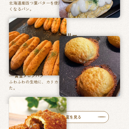
北海道産四つ葉バターを使用した、あきのこない毎日食べた
くなるパン。
マツヤブレッドファクトリー
巽東店
牛肉ゴロッとカレーパン
牛肉がゴロッと入った特製カレーをたっぷりと使った自慢の
一品です。
黄金メロンパン
ふわふわの生地に、カリカリ食感のメロン皮を包みあげまし
た。
人気商品一覧を見る