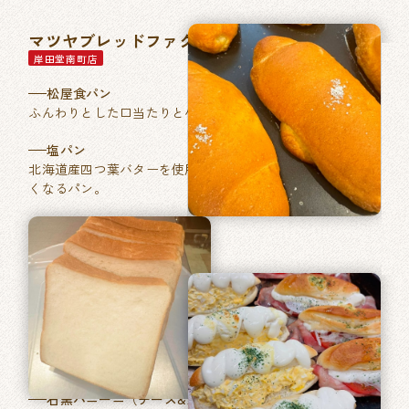
マツヤブレッドファクトリー
岸田堂南町店
松屋食パン
ふんわりとした口当たりと小麦本来の香りが特徴。
塩パン
北海道産四つ葉バターを使用した、あきのこない毎日食べた
くなるパン。
石窯パン工房ベルフラン
長吉長原店
特製ふくやの明太フランス
フランスパンに「ふくや」ブランドの明太バターを塗り焼き
あげました。
石窯パニーニ（チーズ&たまご／ベーコントマト）