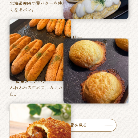
北海道産四つ葉バターを使用した、あきのこない毎日食べた
くなるパン。
マツヤブレッドファクトリー
巽東店
牛肉ゴロッとカレーパン
牛肉がゴロッと入った特製カレーをたっぷりと使った自慢の
一品です。
黄金メロンパン
ふわふわの生地に、カリカリ食感のメロン皮を包みあげまし
た。
人気商品一覧を見る