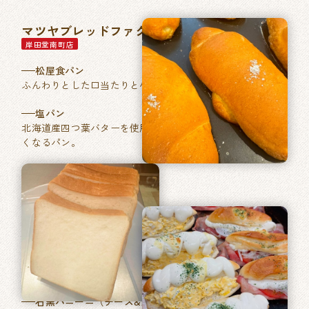
マツヤブレッドファクトリー
岸田堂南町店
松屋食パン
ふんわりとした口当たりと小麦本来の香りが特徴。
塩パン
北海道産四つ葉バターを使用した、あきのこない毎日食べた
くなるパン。
石窯パン工房ベルフラン
長吉長原店
特製ふくやの明太フランス
フランスパンに「ふくや」ブランドの明太バターを塗り焼き
あげました。
石窯パニーニ（チーズ&たまご／ベーコントマト）