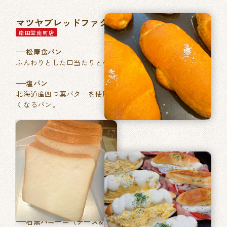
マツヤブレッドファクトリー
岸田堂南町店
松屋食パン
ふんわりとした口当たりと小麦本来の香りが特徴。
塩パン
北海道産四つ葉バターを使用した、あきのこない毎日食べた
くなるパン。
石窯パン工房ベルフラン
長吉長原店
特製ふくやの明太フランス
フランスパンに「ふくや」ブランドの明太バターを塗り焼き
あげました。
石窯パニーニ（チーズ&たまご／ベーコントマト）