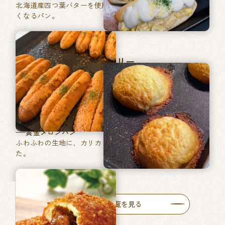
北海道産四つ葉バターを使用した、あきのこない毎日食べた
くなるパン。
マツヤブレッドファクトリー
巽東店
牛肉ゴロッとカレーパン
牛肉がゴロッと入った特製カレーをたっぷりと使った自慢の
一品です。
黄金メロンパン
ふわふわの生地に、カリカリ食感のメロン皮を包みあげまし
た。
人気商品一覧を見る