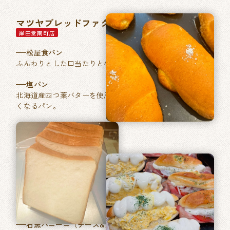
マツヤブレッドファクトリー
岸田堂南町店
松屋食パン
ふんわりとした口当たりと小麦本来の香りが特徴。
塩パン
北海道産四つ葉バターを使用した、あきのこない毎日食べた
くなるパン。
石窯パン工房ベルフラン
長吉長原店
特製ふくやの明太フランス
フランスパンに「ふくや」ブランドの明太バターを塗り焼き
あげました。
石窯パニーニ（チーズ&たまご／ベーコントマト）