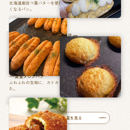
北海道産四つ葉バターを使用した、あきのこない毎日食べた
くなるパン。
マツヤブレッドファクトリー
巽東店
牛肉ゴロッとカレーパン
牛肉がゴロッと入った特製カレーをたっぷりと使った自慢の
一品です。
黄金メロンパン
ふわふわの生地に、カリカリ食感のメロン皮を包みあげまし
た。
人気商品一覧を見る