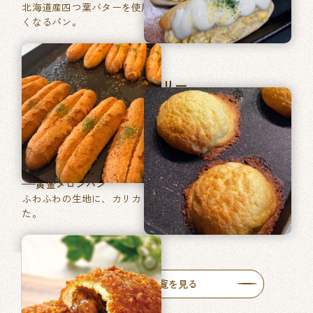
北海道産四つ葉バターを使用した、あきのこない毎日食べた
くなるパン。
マツヤブレッドファクトリー
巽東店
牛肉ゴロッとカレーパン
牛肉がゴロッと入った特製カレーをたっぷりと使った自慢の
一品です。
黄金メロンパン
ふわふわの生地に、カリカリ食感のメロン皮を包みあげまし
た。
人気商品一覧を見る