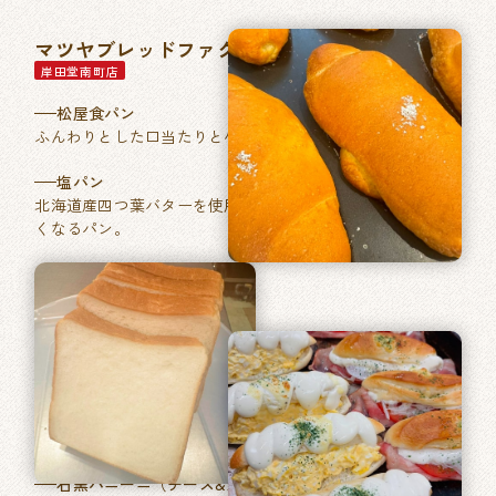
マツヤブレッドファクトリー
岸田堂南町店
松屋食パン
ふんわりとした口当たりと小麦本来の香りが特徴。
塩パン
北海道産四つ葉バターを使用した、あきのこない毎日食べた
くなるパン。
石窯パン工房ベルフラン
長吉長原店
特製ふくやの明太フランス
フランスパンに「ふくや」ブランドの明太バターを塗り焼き
あげました。
石窯パニーニ（チーズ&たまご／ベーコントマト）