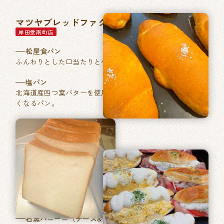
マツヤブレッドファクトリー
岸田堂南町店
松屋食パン
ふんわりとした口当たりと小麦本来の香りが特徴。
塩パン
北海道産四つ葉バターを使用した、あきのこない毎日食べた
くなるパン。
石窯パン工房ベルフラン
長吉長原店
特製ふくやの明太フランス
フランスパンに「ふくや」ブランドの明太バターを塗り焼き
あげました。
石窯パニーニ（チーズ&たまご／ベーコントマト）