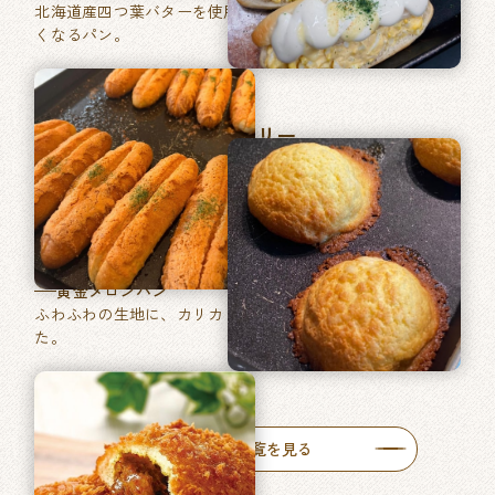
北海道産四つ葉バターを使用した、あきのこない毎日食べた
くなるパン。
マツヤブレッドファクトリー
巽東店
牛肉ゴロッとカレーパン
牛肉がゴロッと入った特製カレーをたっぷりと使った自慢の
一品です。
黄金メロンパン
ふわふわの生地に、カリカリ食感のメロン皮を包みあげまし
た。
人気商品一覧を見る