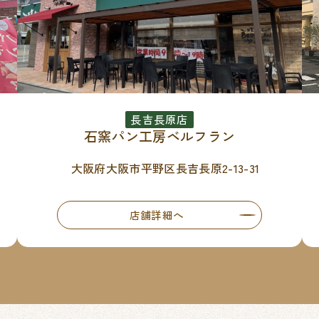
長吉長原店
石窯パン工房ベルフラン
大阪府大阪市平野区長吉長原2-13-31
店舗詳細へ