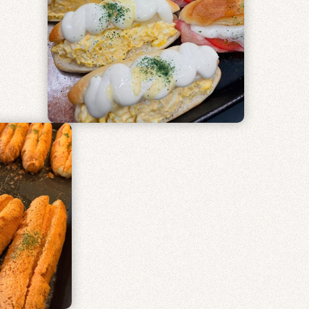
リー
巽東店