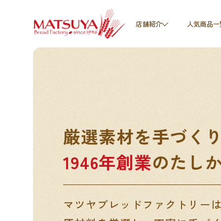
人気商品一
店舗紹介
厳選素材を手づく
1946年創業
のたし
マツヤブレッドファクトリー