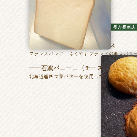
石窯パン工房ベルフラン
長吉長原店
特製ふくやの明太フランス
フランスパンに「ふくや」ブランドの明太バタ
石窯パニーニ（チーズ&たまご／
北海道産四つ葉バターを使用した、あきのこな