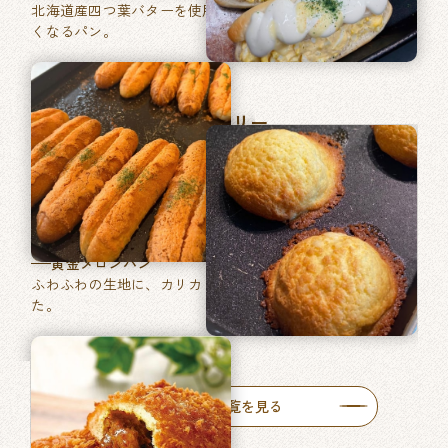
北海道産四つ葉バターを使用した、あきのこない毎日食べた
くなるパン。
マツヤブレッドファクトリー
巽東店
牛肉ゴロッとカレーパン
牛肉がゴロッと入った特製カレーをたっぷりと使った自慢の
一品です。
黄金メロンパン
ふわふわの生地に、カリカリ食感のメロン皮を包みあげまし
た。
人気商品一覧を見る