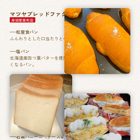
マツヤブレッドファクトリー
岸田堂南町店
松屋食パン
ふんわりとした口当たりと小麦本来の香りが特徴。
塩パン
北海道産四つ葉バターを使用した、あきのこない毎日食べた
くなるパン。
石窯パン工房ベルフラン
長吉長原店
特製ふくやの明太フランス
フランスパンに「ふくや」ブランドの明太バターを塗り焼き
あげました。
石窯パニーニ（チーズ&たまご／ベーコントマト）