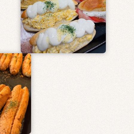
リー
巽東店