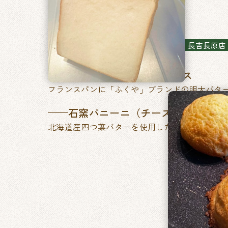
石窯パン工房ベルフラン
長吉長原店
特製ふくやの明太フランス
フランスパンに「ふくや」ブランドの明太バタ
石窯パニーニ（チーズ&たまご／
北海道産四つ葉バターを使用した、あきのこな