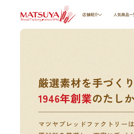
人気商品一
店舗紹介
厳選素材を手づく
1946年創業
のたし
マツヤブレッドファクトリー