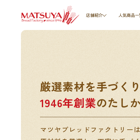
人気商品一
店舗紹介
厳選素材を手づく
1946年創業
のたし
マツヤブレッドファクトリー