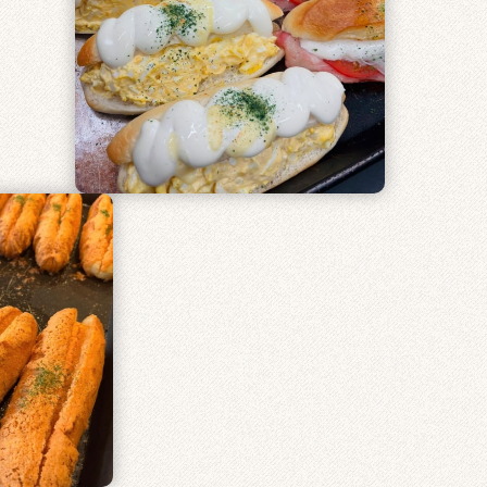
リー
巽東店