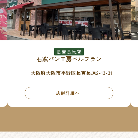
長吉長原店
石窯パン工房ベルフラン
大阪府大阪市平野区長吉長原2-13-31
店舗詳細へ