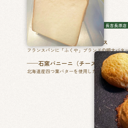
石窯パン工房ベルフラン
長吉長原店
特製ふくやの明太フランス
フランスパンに「ふくや」ブランドの明太バタ
石窯パニーニ（チーズ&たまご／
北海道産四つ葉バターを使用した、あきのこな