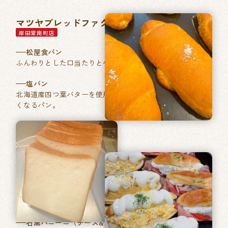
マツヤブレッドファクトリー
岸田堂南町店
松屋食パン
ふんわりとした口当たりと小麦本来の香りが特徴。
塩パン
北海道産四つ葉バターを使用した、あきのこない毎日食べた
くなるパン。
石窯パン工房ベルフラン
長吉長原店
特製ふくやの明太フランス
フランスパンに「ふくや」ブランドの明太バターを塗り焼き
あげました。
石窯パニーニ（チーズ&たまご／ベーコントマト）