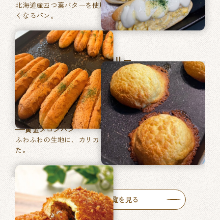
北海道産四つ葉バターを使用した、あきのこない毎日食べた
くなるパン。
マツヤブレッドファクトリー
巽東店
牛肉ゴロッとカレーパン
牛肉がゴロッと入った特製カレーをたっぷりと使った自慢の
一品です。
黄金メロンパン
ふわふわの生地に、カリカリ食感のメロン皮を包みあげまし
た。
人気商品一覧を見る